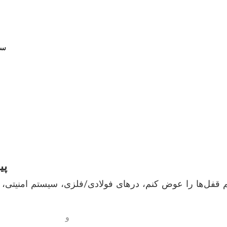
سو
پی
و