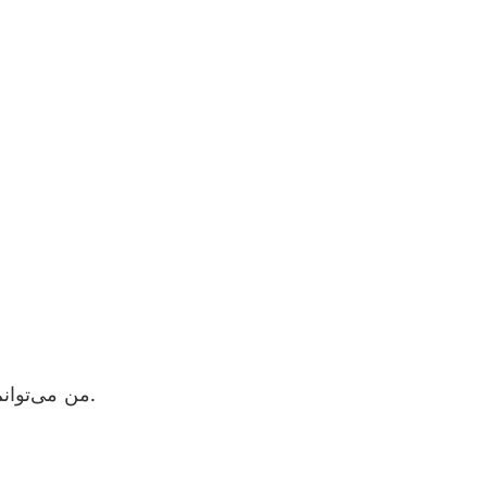
من می‌توانم قفل‌ها را عوض کنم، درهای فولادی/فلزی، سیستم امنیتی، سیستم دودیاب و سیستم روشنایی بیرون خانه را نصب کنم.