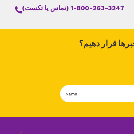
1-800-263-3247 (تماس یا تکست)
برها قرار دهیم؟
N
a
m
e
*